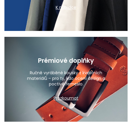
K nabídce
Prémiové doplňky
Ručně vyráběné kousky z kvalitních
materiálů – pro ty, kdo ocení design a
poctivé řemeslo.
Prozkoumat