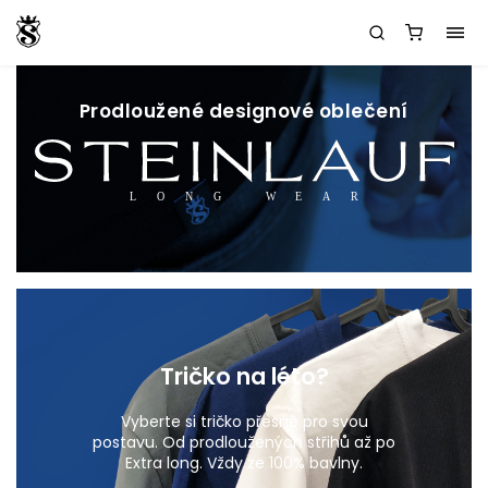
Prodloužené designové oblečení
Tričko na léto?
Vyberte si tričko přesně pro svou
postavu. Od prodloužených střihů až po
Extra long. Vždy ze 100% bavlny.