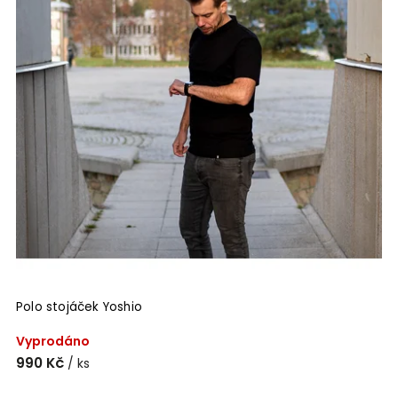
Polo stojáček Yoshio
K
Vyprodáno
S
990 Kč
1
/ ks