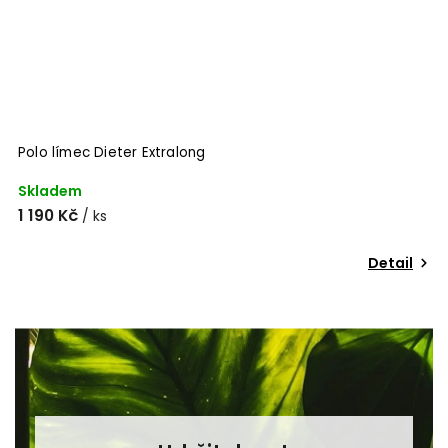
Polo límec Dieter Extralong
T
Skladem
S
1 190 Kč
6
/ ks
Detail