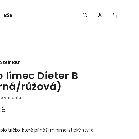
B2B
Steinlauf
o límec Dieter B
rná/růžová)
te variantu
Kč
polo tričko, které přináší minimalistický styl a