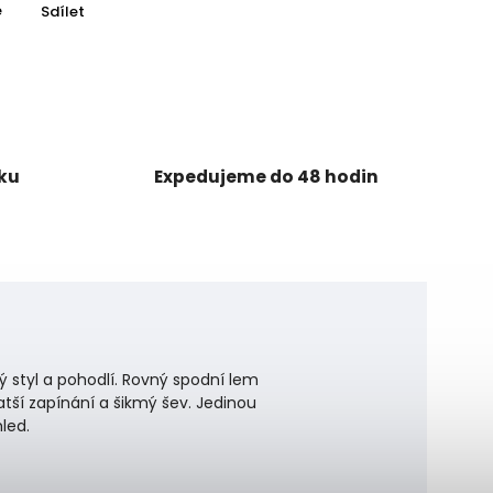
e
Sdílet
sku
Expedujeme do 48 hodin
ký styl a pohodlí. Rovný spodní lem
atší zapínání a šikmý šev.
Jedinou
led.