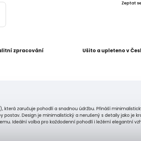
Zeptat s
litní zpracování
Ušito a upleteno v Če
), která
zaručuje pohodlí a snadnou údržbu.
P
řináší minimalistic
py postav. Design je minimalistický a nerušený s detaily jako je kr
lemu.
Ideální volba pro každodenní pohodlí i ležérní elegantní vzh