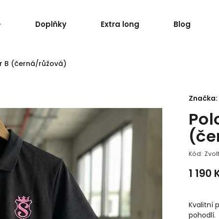
Doplňky
Extra long
Blog
er B (černá/růžová)
Značka:
Pol
(če
Kód:
Zvol
1 190 
Kvalitní 
pohodlí.