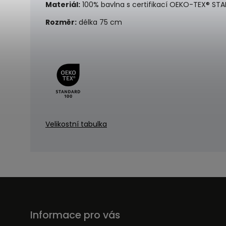
Materiál:
100% bavlna s certifikací OEKO-TEX® ST
Rozměr:
d
élka 75 cm
Velikostní tabulka
Informace pro vás