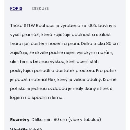
POPIS
DISKUZE
Tričko STLW Bauhaus je vyrobeno ze 100% bavlny s
vyšší gramáží, která zajišťuje odolnost a stálost
tvaru i při častém nošení a praní.
Délka trička 80 cm
zajišťuje, že skvěle padne nejen vysokým mužům,
ale i těm s běžnou výškou, kteří ocení střih
poskytující pohodlí a dostatek prostoru.
Pro potisk
je použit materiál Flex, který je velice odolný. Kromě
potisku je jedinou ozdobou je malý tkaný štítek s
logem na spodním lemu.
Rozměry
: Délka min. 80 cm (více v tabulce)
Výstřih:
Kulatý